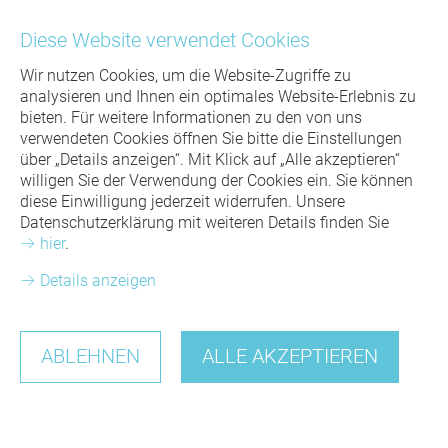
Kontakt
Diese Website verwendet Cookies
Wir nutzen Cookies, um die Website-Zugriffe zu
analysieren und Ihnen ein optimales Website-Erlebnis zu
bieten. Für weitere Informationen zu den von uns
verwendeten Cookies öffnen Sie bitte die Einstellungen
über „Details anzeigen“. Mit Klick auf „Alle akzeptieren“
willigen Sie der Verwendung der Cookies ein. Sie können
diese Einwilligung jederzeit widerrufen. Unsere
Menü
Datenschutzerklärung mit weiteren Details finden Sie
SPECIALS
für ZAHNÄRZTE
hier
.
AKTUELLES
8SMILE
Details anzeigen
EXAKT WAS ICH BRAUCHE
für PATIENTEN
IOS - INTRA ORAL SCAN
SEMINARE
PRAXIS-SERVICE
EXAKT WAS ICH BRAUCHE
KIEFERGELENKSVERMESSUNG
HANDRICH HOF
ABLEHNEN
ALLE AKZEPTIEREN
ZAHNTECHNIK
QUALITÄT & SERVICE
ÄSTHETIKENTWURF / WAX UP
ERKLÄRVIDEOS
ÜBER UNS
QUALITÄT & GARANTIE
ZAHNTECHNIK & MATERIALIEN
PROFESSIONELLE PROTHESENREINIGUNG
IHRE ANSPRECHPARTNER
KARRIERE
MDR
FINANZIERUNG