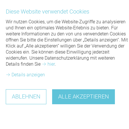
Kontakt
Diese Website verwendet Cookies
Wir nutzen Cookies, um die Website-Zugriffe zu analysieren
und Ihnen ein optimales Website-Erlebnis zu bieten. Für
weitere Informationen zu den von uns verwendeten Cookies
öffnen Sie bitte die Einstellungen über „Details anzeigen“. Mit
Klick auf „Alle akzeptieren“ willigen Sie der Verwendung der
Cookies ein. Sie können diese Einwilligung jederzeit
widerrufen. Unsere Datenschutzerklärung mit weiteren
für ZAHNÄRZTE
Details finden Sie
hier
.
Details anzeigen
für PATIENTEN
ABLEHNEN
ALLE AKZEPTIEREN
Menü
SPECIALS
für ZAHNÄRZTE
AKTUELLES
8SMILE
Dental-Labor Handrich GmbH: Für Ihr Plus an
EXAKT WAS ICH BRAUCHE
für PATIENTEN