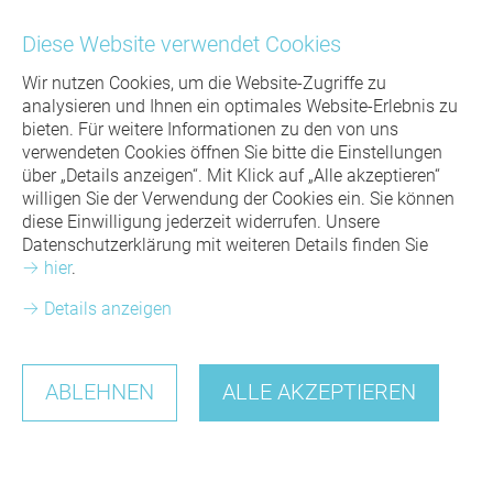
Kontakt
Diese Website verwendet Cookies
Wir nutzen Cookies, um die Website-Zugriffe zu
analysieren und Ihnen ein optimales Website-Erlebnis zu
bieten. Für weitere Informationen zu den von uns
verwendeten Cookies öffnen Sie bitte die Einstellungen
über „Details anzeigen“. Mit Klick auf „Alle akzeptieren“
willigen Sie der Verwendung der Cookies ein. Sie können
diese Einwilligung jederzeit widerrufen. Unsere
Menü
Datenschutzerklärung mit weiteren Details finden Sie
SPECIALS
für ZAHNÄRZTE
hier
.
zur Übersicht
AKTUELLES
8SMILE
Details anzeigen
EXAKT WAS ICH BRAUCHE
20.07.2023
für PATIENTEN
IOS - INTRA ORAL SCAN
SEMINARE
PRAXIS-SERVICE
Komm ins Team
EXAKT WAS ICH BRAUCHE
KIEFERGELENKSVERMESSUNG
HANDRICH HOF
ABLEHNEN
ALLE AKZEPTIEREN
ZAHNTECHNIK
QUALITÄT & SERVICE
ÄSTHETIKENTWURF / WAX UP
ERKLÄRVIDEOS
ÜBER UNS
QUALITÄT & GARANTIE
ZAHNTECHNIK & MATERIALIEN
PROFESSIONELLE PROTHESENREINIGUNG
IHRE ANSPRECHPARTNER
KARRIERE
MDR
FINANZIERUNG