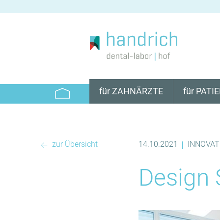
für ZAHNÄRZTE
für PATI
EXAKT WAS ICH
EXAKT WAS 
BRAUCHE
BRAUCHE
PRAXIS-SERVICE
QUALITÄT & 
zur Übersicht
14.10.2021
INNOVAT
|
ZAHNTECHNIK
ZAHNTECHNI
MATERIALIE
Design 
QUALITÄT & GARANTIE
FINANZIERU
MDR
SERVICE
PRAXISPLUS