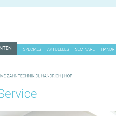
ENTEN
SPECIALS
AKTUELLES
SEMINARE
HANDRI
ICH
8SMILE
ÜBER UN
IOS - INTRA ORAL SCAN
IHRE
SERVICE
ANSPRE
IVE ZAHNTECHNIK DL HANDRICH | HOF
KIEFERGELENKSVERMESSUNG
K &
KONTAK
N
Service
ÄSTHETIKENTWURF / WAX UP
NG
PROFESSIONELLE
PROTHESENREINIGUNG
FLEXIPROTHESE